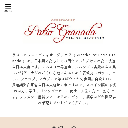
ゲストハウス・パティオ・グラナダ（Guesthouse Patio Gra
nada ）は、日本語で安心してお問合せいただける格安・快適
な日本人宿です。ユネスコ世界遺産アルハンブラ宮殿のある美
しい街グラナダのごく中心地にあるため主要観光スポット、バ
ル、ショップ、アカデミア等ほぼ全てが徒歩圏。自炊もOK！
長短期滞在可能な日本人経営の宿ですので、スペイン語に不慣
れな方、学生、バックパッカー、女性一人旅の方でも安心で
す。フラメンコ鑑賞ツアーはじめ、ギター、語学など各種留学
の手配もぜひお任せください。