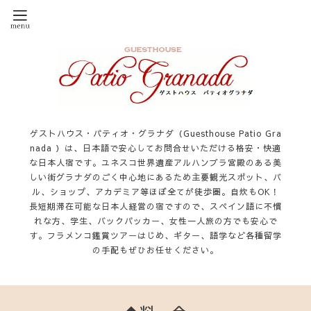
ゲストハウス・パティオ・グラナダ（Guesthouse Patio Gra
nada ）は、日本語で安心してお問合せいただける格安・快適
な日本人宿です。ユネスコ世界遺産アルハンブラ宮殿のある美
しい街グラナダのごく中心地にあるため主要観光スポット、バ
ル、ショップ、アカデミア等ほぼ全てが徒歩圏。自炊もOK！
長短期滞在可能な日本人経営の宿ですので、スペイン語に不慣
れな方、学生、バックパッカー、女性一人旅の方でも安心で
す。フラメンコ鑑賞ツアーはじめ、ギター、語学など各種留学
の手配もぜひお任せください。