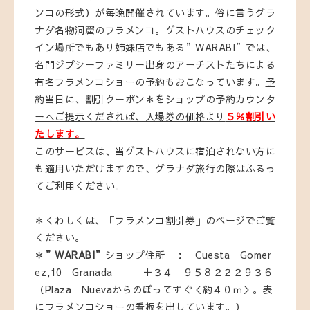
ンコの形式）が毎晩開催されています。俗に言うグラ
ナダ名物洞窟のフラメンコ。ゲストハウスのチェック
イン場所でもあり姉妹店でもある”WARABI”では、
名門ジプシーファミリー出身のアーチストたちによる
有名フラメンコショーの予約もおこなっています。
予
約当日に、割引クーポン＊をショップの予約カウンタ
ーへご提示くだされば、入場券の価格より
５％割引い
たし
ます。
このサービスは、当ゲストハウスに宿泊されない方に
も適用いただけますので、グラナダ旅行の際はふるっ
てご利用ください。
＊くわしくは、「フラメンコ割引券」のページでご覧
ください。
＊
”WARABI”
ショップ住所 ： Cuesta Gomer
ez,10 Granada ＋３４ ９５８２２２９３６
（Plaza Nuevaからのぼってすぐ＜約４０ｍ＞。表
にフラメンコショーの看板を出しています。）