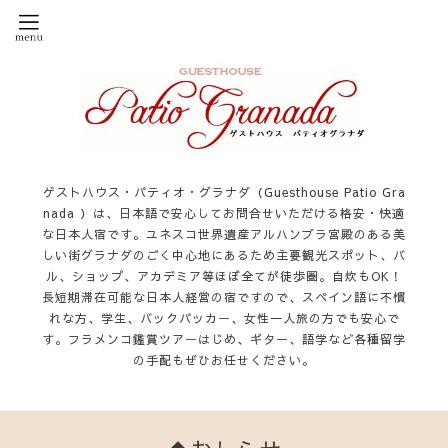
ゲストハウス・パティオ・グラナダ（Guesthouse Patio Gra
nada ）は、日本語で安心してお問合せいただける格安・快適
な日本人宿です。ユネスコ世界遺産アルハンブラ宮殿のある美
しい街グラナダのごく中心地にあるため主要観光スポット、バ
ル、ショップ、アカデミア等ほぼ全てが徒歩圏。自炊もOK！
長短期滞在可能な日本人経営の宿ですので、スペイン語に不慣
れな方、学生、バックパッカー、女性一人旅の方でも安心で
す。フラメンコ鑑賞ツアーはじめ、ギター、語学など各種留学
の手配もぜひお任せください。