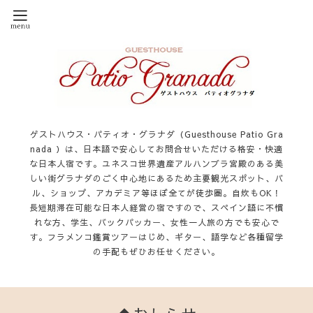
ゲストハウス・パティオ・グラナダ（Guesthouse Patio Gra
nada ）は、日本語で安心してお問合せいただける格安・快適
な日本人宿です。ユネスコ世界遺産アルハンブラ宮殿のある美
しい街グラナダのごく中心地にあるため主要観光スポット、バ
ル、ショップ、アカデミア等ほぼ全てが徒歩圏。自炊もOK！
長短期滞在可能な日本人経営の宿ですので、スペイン語に不慣
れな方、学生、バックパッカー、女性一人旅の方でも安心で
す。フラメンコ鑑賞ツアーはじめ、ギター、語学など各種留学
の手配もぜひお任せください。