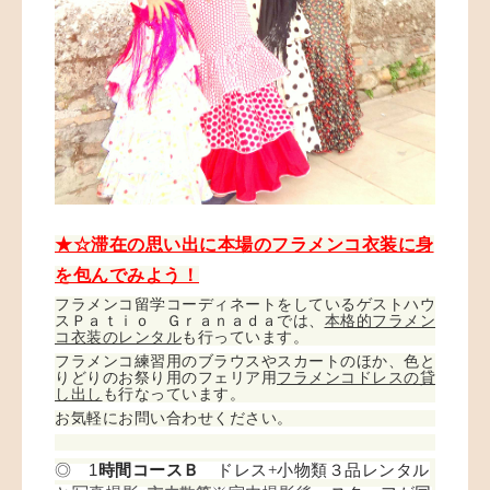
★☆滞在の思い出に本場のフラメンコ衣装に身
を包んでみよう！
フラメンコ留学コーディネートをしているゲストハウ
スＰａｔｉｏ Ｇｒａｎａｄａでは、
本格的フラメン
コ衣装のレンタル
も行っています。
フラメンコ練習用のブラウスやスカートのほか、色と
りどりのお祭り用のフェリア用
フラメンコドレスの貸
し出し
も行なっています。
お気軽にお問い合わせください。
1
時間コースＢ
ドレス+小物類３品レンタル
◎