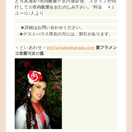
と
市内散策
スタッフが同
写真撮影+
※室内
撮影後、
行して
市内散策をおたのしみ
の
下さい。
*料金 ４2
ユーロ
/人より
★詳細はお問い合わせください。
★ゲストハウス滞在の方には、割引があります。
賃フラメン
＜といあわせ＞
info(a)patiogranada.com
コ
衣装
係
写真
館