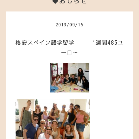
◆おしらせ
2013
/
09
/
15
格安スペイン語学留学 1週間485ユ
ーロ～