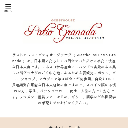
ゲストハウス・パティオ・グラナダ（Guesthouse Patio Gra
nada ）は、日本語で安心してお問合せいただける格安・快適
な日本人宿です。ユネスコ世界遺産アルハンブラ宮殿のある美
しい街グラナダのごく中心地にあるため主要観光スポット、バ
ル、ショップ、アカデミア等ほぼ全てが徒歩圏。自炊もOK！
長短期滞在可能な日本人経営の宿ですので、スペイン語に不慣
れな方、学生、バックパッカー、女性一人旅の方でも安心で
す。フラメンコ鑑賞ツアーはじめ、ギター、語学など各種留学
の手配もぜひお任せください。